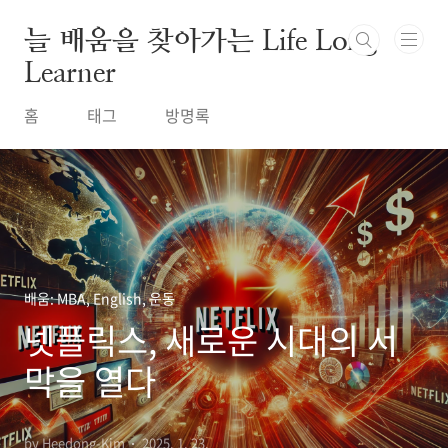
본문 바로가기
늘 배움을 찾아가는 Life Long
Learner
홈
태그
방명록
배움: MBA, English, 운동
넷플릭스, 새로운 시대의 서
막을 열다
by Heedong-Kim
2025. 1. 23.