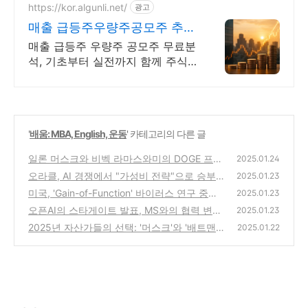
https://kor.algunli.net/
광고
매출 급등주우량주공모주 추
종목전망, 분석자료 제공
매출 급등주 우량주 공모주 무료분
석, 기초부터 실전까지 함께 주식
무료 교육 제공, 우량주 무료 정보
제공, 처음부터 실전까지 같이합니
다
'
배움: MBA, English, 운동
' 카테고리의 다른 글
일론 머스크와 비벡 라마스와미의 DOGE 프로
2025.01.24
젝트 결별
오라클, AI 경쟁에서 "가성비 전략"으로 승부
(14)
2025.01.23
하다
미국, 'Gain-of-Function' 바이러스 연구 중단
(7)
2025.01.23
검토
오픈AI의 스타게이트 발표, MS와의 협력 변화
(3)
2025.01.23
의 신호인가?
2025년 자산가들의 선택: '머스크'와 '배트맨
(8)
2025.01.22
(BATMMAAN)'
(23)