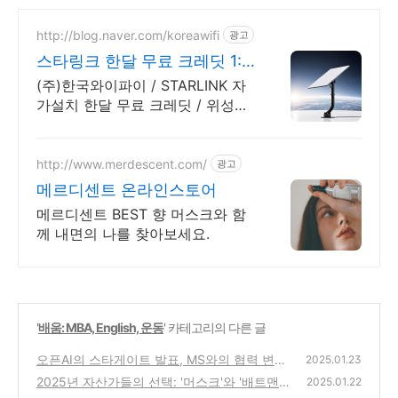
http://blog.naver.com/koreawifi
광고
스타링크 한달 무료 크레딧 1:1
맞춤 상담 및 견적
(주)한국와이파이 / STARLINK 자
가설치 한달 무료 크레딧 / 위성인
터넷 와이파이 설계 구축 프로모션
전문회사, 팝업스토어 등 다수 레
퍼런스 보유
http://www.merdescent.com/
광고
메르디센트 온라인스토어
메르디센트 BEST 향 머스크와 함
께 내면의 나를 찾아보세요.
'
배움: MBA, English, 운동
' 카테고리의 다른 글
오픈AI의 스타게이트 발표, MS와의 협력 변화
2025.01.23
의 신호인가?
2025년 자산가들의 선택: '머스크'와 '배트맨
(8)
2025.01.22