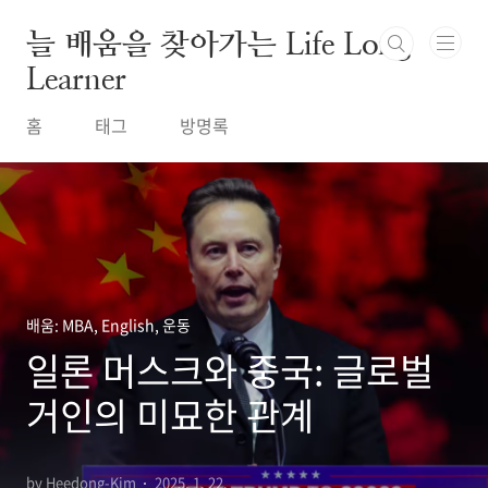
본문 바로가기
늘 배움을 찾아가는 Life Long
Learner
홈
태그
방명록
배움: MBA, English, 운동
일론 머스크와 중국: 글로벌
거인의 미묘한 관계
by Heedong-Kim
2025. 1. 22.