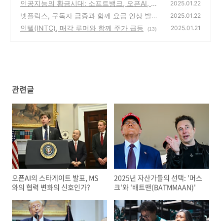
(BATMMAAN)'
인공지능의 황금시대: 소프트뱅크, 오픈AI, 오
(23)
2025.01.22
라클의 5000억 달러 투자 발표
넷플릭스, 구독자 급증과 함께 요금 인상 발표
(8)
2025.01.22
인텔(INTC), 매각 루머와 함께 주가 급등
(7)
2025.01.21
(13)
관련글
오픈AI의 스타게이트 발표, MS
2025년 자산가들의 선택: '머스
와의 협력 변화의 신호인가?
크'와 '배트맨(BATMMAAN)'