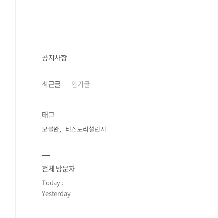
공지사항
최근글
인기글
태그
오블완
티스토리챌린지
전체 방문자
Today :
Yesterday :