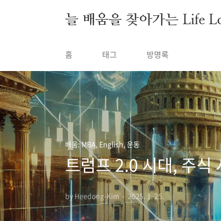
본문 바로가기
늘 배움을 찾아가는 Life Lon
홈
태그
방명록
배움: MBA, English, 운동
트럼프 2.0 시대, 주
by Heedong-Kim
2025. 1. 25.