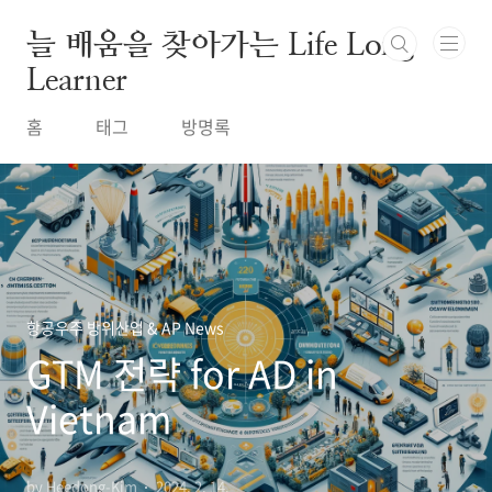
본문 바로가기
늘 배움을 찾아가는 Life Long
Learner
홈
태그
방명록
항공우주 방위산업 & AP News
GTM 전략 for AD in
Vietnam
by Heedong-Kim
2024. 2. 14.