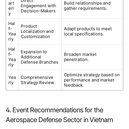
Direct
art
Build relationships and
Engagement with
erl
gather requirements.
Decision-Makers
y
Hal
Product
f-
Adapt products to meet
Localization and
Yea
local specifications.
Customization
rly
Hal
Expansion to
f-
Broaden market
Additional
Yea
penetration.
Defense Branches
rly
Optimize strategy based on
Yea
Comprehensive
performance and market
rly
Strategy Review
feedback.
4. Event Recommendations for the
Aerospace Defense Sector in Vietnam