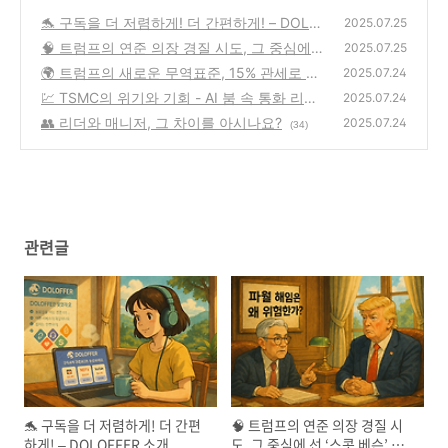
🐬 구독을 더 저렴하게! 더 간편하게! – DOLO
2025.07.25
FFER 소개
🧠 트럼프의 연준 의장 경질 시도, 그 중심에
(63)
2025.07.25
선 ‘스콧 베슨’ 재무장관
🌍 트럼프의 새로운 무역표준, 15% 관세로 윤
(32)
2025.07.24
곽 드러나다
💹 TSMC의 위기와 기회 - AI 붐 속 통화 리스
(71)
2025.07.24
크?
👥 리더와 매니저, 그 차이를 아시나요?
(45)
2025.07.24
(34)
관련글
🐬 구독을 더 저렴하게! 더 간편
🧠 트럼프의 연준 의장 경질 시
하게! – DOLOFFER 소개
도, 그 중심에 선 ‘스콧 베슨’ 재