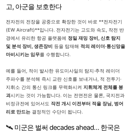
고, 아군을 보호한다
전자전의 전장을 공중으로 확장한 것이 바로 **전자전기
(EW Aircraft)**입니다. 전자전기는 고도와 속도, 작전 반
경에서 유리한 항공 플랫폼에
정밀 재밍 장비, 신호 탐지
및 분석 장비, 생존장비
등을 탑재해
적의 레이더·통신망을
마비시키는 임무
를 수행합니다.
예를 들어, 적이 발사한 유도미사일의 탐지·추적 레이더
주파수를 분석해 즉시 교란 신호를 보내거나, 적 전투기·
지휘소 간의 통신 링크를 무력화시켜
지휘체계 전체를 붕
괴
시키는 것이 가능합니다. 이는 전면전은 물론, 국지전과
비정규전에 있어서도
작전 개시 이전부터 적을 장님, 벙어
리로 만드는
결정적인 수단이 됩니다.
🛰️ 미군은 벌써 decades ahead… 한국은