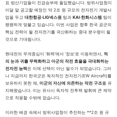
표 방산기업들이 진검승부에 돌입했습니다. 방위사업청이
이달 말 공고할 예정인 약 2조 원 규모의 전자전기 개발사
업을 두고
대한항공·LIG넥스원
팀과
KAI·한화시스템
팀이
팽팽하게 맞붙고 있습니다. 이번 사업은 향후 한국 공군의
핵심 전력이 될 전자전기를 국산화하는 중대 분수령이 될
것으로 기대됩니다.
현대전의 무게중심이 ‘화력’에서 ‘정보’로 이동하면서,
적
의 눈과 귀를 무력화하고 아군의 작전 효율을 극대화하는
전자전 능력
은 이제 선택이 아닌 필수가 되었습니다. 그러
나 지금까지 한국군은 독자적인 전자전기(EW Aircraft)를
보유하지 못한 채,
미군의 자산에 의존하는 작전 구조
를 유
지해왔습니다. 이는 유사시 독자적 전투력 발휘에 큰 제약
으로 작용할 수밖에 없습니다.
이러한 배경 속에서 방위사업청이 추진하는 **2조 원 규