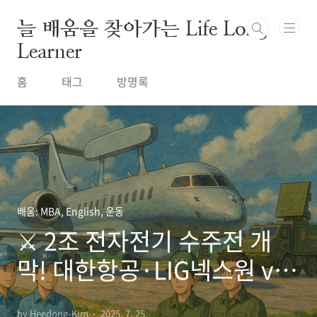
본문 바로가기
늘 배움을 찾아가는 Life Long
Learner
홈
태그
방명록
배움: MBA, English, 운동
⚔️ 2조 전자전기 수주전 개
막! 대한항공·LIG넥스원 vs
KAI·한화시스템
by Heedong-Kim
2025. 7. 25.