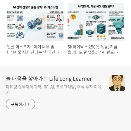
업 혁명의 미래
일론 머스크가 "이거 너무 좋
SK하이닉스 250% 폭등, 지금
다"며 줄 서서 산다는 '한국산 기
올라타도 괜찮을까? AI 반도체
계'의 정체: AI 시대의 숨은 주인
의 미래를 가늠할 3가지 핵심 질
공
문
늘 배움을 찾아가는 Life Long Learner
마케팅 실무자의 과학, RF, AI, 프로그래밍, 주식 투자 이야
기
구독하기