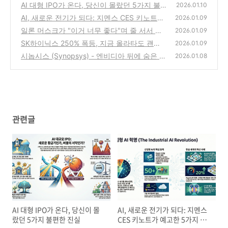
AI 대형 IPO가 온다, 당신이 몰랐던 5가지 불
2026.01.10
편한 진실
AI, 새로운 전기가 되다: 지멘스 CES 키노트가
(6)
2026.01.09
예고한 5가지 산업 혁명의 미래
일론 머스크가 "이거 너무 좋다"며 줄 서서 산
(7)
2026.01.09
다는 '한국산 기계'의 정체: AI 시대의 숨은 주
SK하이닉스 250% 폭등, 지금 올라타도 괜찮
2026.01.09
인공
을까? AI 반도체의 미래를 가늠할 3가지 핵심
(4)
시놉시스 (Synopsys) - 엔비디아 뒤에 숨은 진
2026.01.08
질문
짜 승자: 당신이 몰랐던 반도체 제국의 '넷플릭
(5)
스'
(12)
관련글
AI 대형 IPO가 온다, 당신이 몰
AI, 새로운 전기가 되다: 지멘스
랐던 5가지 불편한 진실
CES 키노트가 예고한 5가지 산