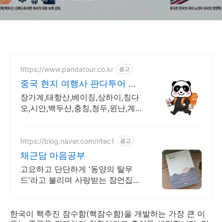
https://www.pandatour.co.kr
광고
중국 현지 여행사 판다투어 노
쇼핑,노옵션,노팁
장가계,태항산,베이징,상하이,칭다
오,시안,백두산,충칭,청두,윈난,계
림전문 여행사 가이드 불친절시 여
행비용 전액 환불,기후에 맞게 출
발 날짜 조율
https://blog.naver.com/ritec1
광고
채근담 마음공부
고요하고 단단하게 '동양의 탈무
드'라고 불리며 사랑받는 잠언집이
있습니다
한국이 핵추진 잠수함(핵잠수함)을 개발하는 가장 큰 이