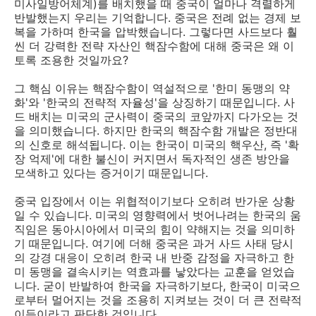
미사일방어체계)를 배치했을 때 중국이 얼마나 격렬하게
반발했는지 우리는 기억합니다. 중국은 전례 없는 경제 보
복을 가하며 한국을 압박했습니다. 그렇다면 사드보다 훨
씬 더 강력한 전략 자산인 핵잠수함에 대해 중국은 왜 이
토록 조용한 것일까요?
그 핵심 이유는 핵잠수함이 역설적으로 '한미 동맹의 약
화'와 '한국의 전략적 자율성'을 상징하기 때문입니다. 사
드 배치는 미국의 군사력이 중국의 코앞까지 다가오는 것
을 의미했습니다. 하지만 한국의 핵잠수함 개발은 정반대
의 신호로 해석됩니다. 이는 한국이 미국의 핵우산, 즉 '확
장 억제'에 대한 불신이 커지면서 독자적인 생존 방안을
모색하고 있다는 증거이기 때문입니다.
중국 입장에서 이는 위협적이기보다 오히려 반가운 상황
일 수 있습니다. 미국의 영향력에서 벗어나려는 한국의 움
직임은 동아시아에서 미국의 힘이 약해지는 것을 의미하
기 때문입니다. 여기에 더해 중국은 과거 사드 사태 당시
의 강경 대응이 오히려 한국 내 반중 감정을 자극하고 한
미 동맹을 결속시키는 역효과를 낳았다는 교훈을 얻었습
니다. 굳이 반발하여 한국을 자극하기보다, 한국이 미국으
로부터 멀어지는 것을 조용히 지켜보는 것이 더 큰 전략적
이득이라고 판단한 것입니다.