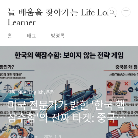
본문 바로가기
늘 배움을 찾아가는 Life Long
Learner
홈
태그
방명록
배움: MBA, English, 운동
미국 전문가가 밝힌 '한국 핵
잠수함'의 진짜 타겟: 중국이
침묵하는 소름 돋는 이유
by Heedong-Kim
2026. 1. 9.