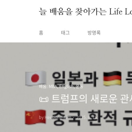
본문 바로가기
늘 배움을 찾아가는 Life Lon
홈
태그
방명록
배움: MBA, English, 운동
📜 트럼프의 새로운 관
by Heedong-Kim
2025. 8. 15.