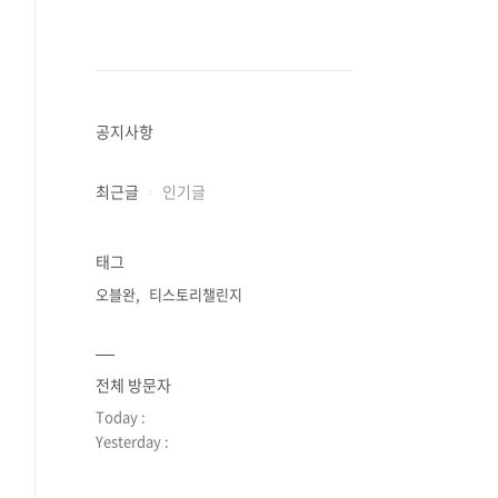
공지사항
최근글
인기글
태그
오블완
티스토리챌린지
전체 방문자
Today :
Yesterday :