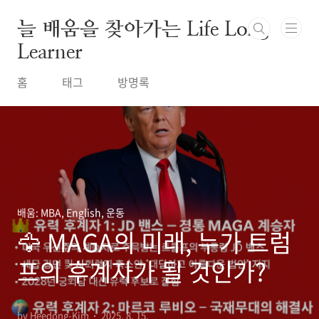
본문 바로가기
늘 배움을 찾아가는 Life Long
Learner
홈
태그
방명록
배움: MBA, English, 운동
🦅 MAGA의 미래, 누가 트럼
프의 후계자가 될 것인가?
by Heedong-Kim
2025. 8. 15.