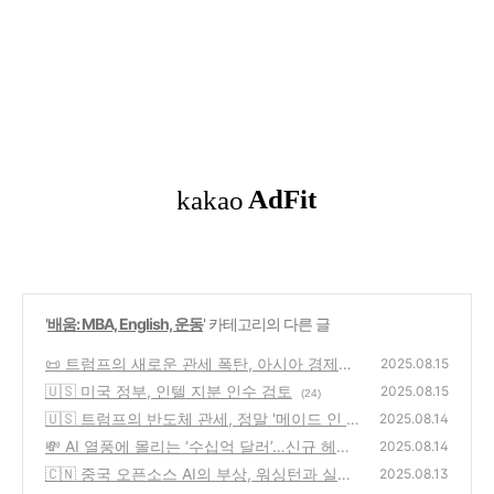
'
배움: MBA, English, 운동
' 카테고리의 다른 글
📜 트럼프의 새로운 관세 폭탄, 아시아 경제에
2025.08.15
드리운 먹구름
🇺🇸 미국 정부, 인텔 지분 인수 검토
(42)
2025.08.15
(24)
🇺🇸 트럼프의 반도체 관세, 정말 '메이드 인 U
2025.08.14
SA'를 부를까?
💸 AI 열풍에 몰리는 ‘수십억 달러’…신규 헤지
(71)
2025.08.14
펀드 전성시대
🇨🇳 중국 오픈소스 AI의 부상, 워싱턴과 실리
(46)
2025.08.13