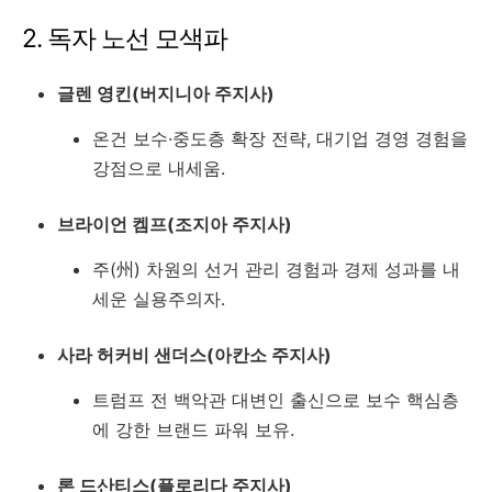
2. 독자 노선 모색파
글렌 영킨(버지니아 주지사)
온건 보수·중도층 확장 전략, 대기업 경영 경험을
강점으로 내세움.
브라이언 켐프(조지아 주지사)
주(州) 차원의 선거 관리 경험과 경제 성과를 내
세운 실용주의자.
사라 허커비 샌더스(아칸소 주지사)
트럼프 전 백악관 대변인 출신으로 보수 핵심층
에 강한 브랜드 파워 보유.
론 드산티스(플로리다 주지사)