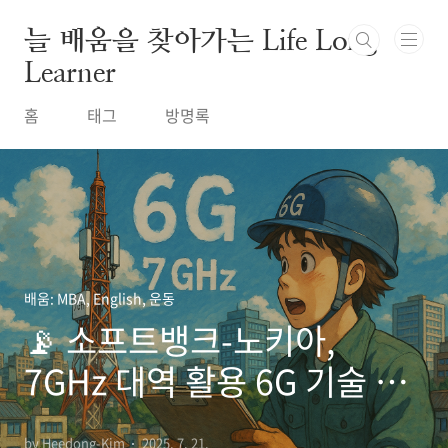
본문 바로가기
늘 배움을 찾아가는 Life Long
Learner
홈
태그
방명록
배움: MBA, English, 운동
📡 소프트뱅크-노키아,
7GHz 대역 활용 6G 기술 시
험 완료!
by Heedong-Kim
2025. 7. 21.