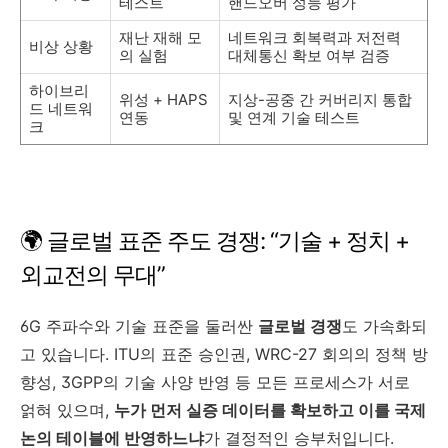
테스트
핸드오버 성능 평가
재난 재해 모
네트워크 회복력과 저전력
비상 상황
의 실험
대체통신 확보 여부 검증
하이브리
위성 + HAPS
지상-공중 간 커버리지 통합
드 네트워
연동
및 연계 기술 테스트
크
🌍 글로벌 표준 주도 경쟁: “기술 + 정치 +
외교전의 무대”
6G 주파수와 기술 표준을 둘러싼
글로벌 경쟁
도 가속화되
고 있습니다. ITU의 표준 승인권, WRC-27 회의의 정책 방
향성, 3GPP의 기술 사양 반영 등 모든 프로세스가 서로
얽혀 있으며,
누가 먼저 실증 데이터를 확보하고 이를 국제
논의 테이블에 반영하느냐
가 결정적인 승부처입니다.