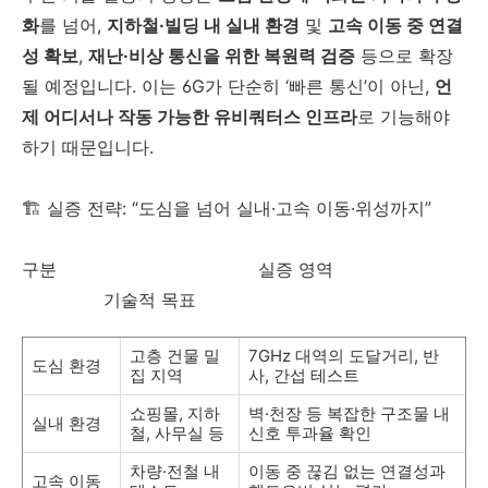
화
를 넘어,
지하철·빌딩 내 실내 환경
및
고속 이동 중 연결
성 확보
,
재난·비상 통신을 위한 복원력 검증
등으로 확장
될 예정입니다. 이는 6G가 단순히 ‘빠른 통신’이 아닌,
언
제 어디서나 작동 가능한 유비쿼터스 인프라
로 기능해야
하기 때문입니다.
🏗️ 실증 전략: “도심을 넘어 실내·고속 이동·위성까지”
구분 실증 영역
기술적 목표
고층 건물 밀
7GHz 대역의 도달거리, 반
도심 환경
집 지역
사, 간섭 테스트
쇼핑몰, 지하
벽·천장 등 복잡한 구조물 내
실내 환경
철, 사무실 등
신호 투과율 확인
차량·전철 내
이동 중 끊김 없는 연결성과
고속 이동