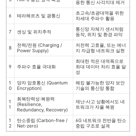
용한 통신 사각지대 제거
초고속/초광대역을 위한
6
테라헤르츠 및 광통신
차세대 주파수 활용
통신망 자체가 센서처럼
7
센싱 및 위치추적
동작, 위치 및 환경 파악
전력/전원 (Charging /
저전력 고효율, 또는 에너
8
Power Supply)
지 자급형 네트워크 실현
최대한 적은 대역폭으로
9
주파수 효율 극대화
최대 데이터 처리 효율 달
성
1
양자 암호통신 (Quantum
해킹 불가능한 양자 보안
0
Encryption)
기술의 통신망 통합
회복탄력성·복원력
1
재난·사고 상황에서도 네
(Resilience,
1
트워크가 자율 복원
Redundancy, Recovery)
1
탄소중립 (Carbon-free /
6G 네트워크 전반을 탄소
2
Net-zero)
중립 구조로 설계