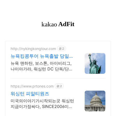
http://nykingkongtour.com
광고
뉴욕킹콩투어 뉴욕출발 당일투
어
뉴욕 맨하탄, 보스톤, 아이비리그,
나이아가라, 워싱턴 DC 단독/단체
럭셔리투어 뉴욕 동부 투어는 킹콩
과 함께
https://www.prtones.com
광고
워싱턴 피알티원즈
미국의이야기가시작되는곳 워싱턴
지금이가장싸다, SINCE2006미국
여행노하우 Secret Receipe by