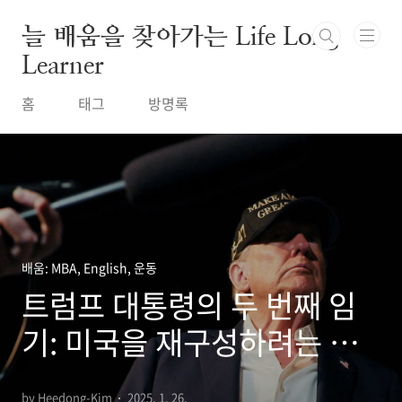
본문 바로가기
늘 배움을 찾아가는 Life Long
Learner
홈
태그
방명록
배움: MBA, English, 운동
트럼프 대통령의 두 번째 임
기: 미국을 재구성하려는 대
담한 움직임
by Heedong-Kim
2025. 1. 26.