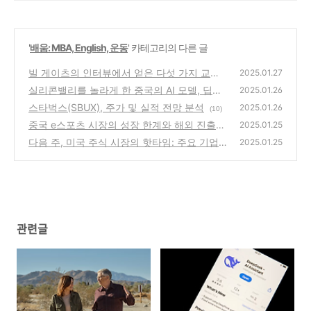
PRTONES
'
배움: MBA, English, 운동
' 카테고리의 다른 글
빌 게이츠의 인터뷰에서 얻은 다섯 가지 교훈
2025.01.27
실리콘밸리를 놀라게 한 중국의 AI 모델, 딥식
(3)
2025.01.26
(DeepSeek)
스타벅스(SBUX), 주가 및 실적 전망 분석
(17)
2025.01.26
(10)
중국 e스포츠 시장의 성장 한계와 해외 진출
2025.01.25
전략
다음 주, 미국 주식 시장의 핫타임: 주요 기업
(11)
2025.01.25
실적 발표와 투자 전략
(11)
관련글