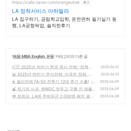
https://cafe.naver.com/orangeuhak
광고
LA 정착서비스 아하빌라
LA 집구하기, 공립학교입학, 운전면허 필기실기 동
행, LA공항픽업, 솔직한후기
'
배움: MBA, English, 운동
' 카테고리의 다른 글
🇰🇷 2025년 하반기 한국 증시 전략: ‘정책의
2025.06.10
시대’ 속 주도주를 잡아라!
📊 2025년 하반기 주식전략: 미국은 정체, 한
(80)
2025.06.10
국은 정책질주
✈️ 필리핀에 FA-50 전투기 12대 추가 수출!
(39)
2025.06.09
(6
🍎 위기의 사과, WWDC 앞두고 구름 낀 애플
1)
2025.06.09
의 미래
🪖 트럼프, LA에 주방위군 2,000명 배치 결
(37)
2025.06.08
정… 미국 내 갈등의 불씨 되나?
(56)