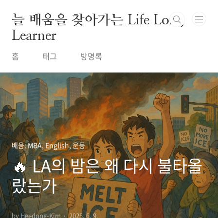
본문 바로가기
늘 배움을 찾아가는 Life Long
Learner
홈
태그
방명록
배움: MBA, English, 운동
🔥 LA의 밤은 왜 다시 불타올
랐는가
by Heedong-Kim
2025. 6. 9.