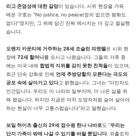
리고 존엄성에 대한 갈망
이 있습니다. 시위 현장을 가득
메운 구호는 “No justice, no peace(정의 없으면 평화도
없다)”였지만, 그 뒤에 담긴 진짜 메시지는 더 깊고 절실했
습니다.
오렌지 카운티에 거주하는 28세 조슬린 피멘텔
은 시위 현
장에
72세 할머니
를 모시고 나왔습니다. 그들의 가족 중
에는 미국 내에
합법적 지위를 갖지 못한 친척들
이 있으며,
최근 단속 강화로 인해
언제 추방당할지 모른다는 극도의
공포 속에 살아가고 있다
고 밝혔습니다. 그녀는 “이민자도
인간입니다. 우리도 이 나라의 일부이며, 더 나은 삶을 위
해 왔습니다. 하지만 지금은 마치 도망자처럼 숨어 살아야
하는 현실이 너무 고통스럽습니다”라고 말했습니다.
보일 하이츠 출신의 29세 접수원 한나 나바로
도 “
우리는
단지 가족이 밖에 나갈 수 있기를 바랄 뿐입니다
. 외출조차